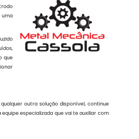
trodo
ir uma
duzido
ídos,
o que
ionar
 qualquer outra solução disponível, continue
equipe especializada que vai te auxiliar com