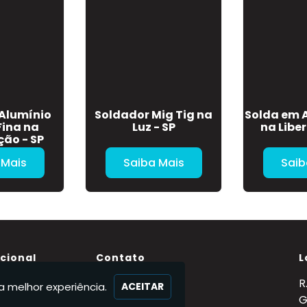
 Alumínio
Soldador Mig Tig na
Solda em 
ina na
Luz - SP
na Libe
ão - SP
 Mais
Saiba Mais
Saib
ucional
Contato
L
(11) 95363-3884
R
a melhor experiência.
ACEITAR
Nós
(11) 95363-3884
G