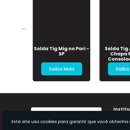
loco de
Solda Tig Mig no Pari -
Solda Tig
Fundido no
SP
Chapa F
SP - SP
Consolaç
Mais
Saiba Mais
Saiba
Instit
Home
Este site usa cookies para garantir que você obtenha 
Sobre 