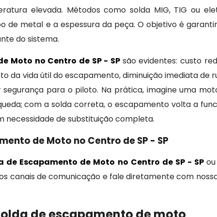
eratura elevada. Métodos como solda MIG, TIG ou ele
po de metal e a espessura da peça. O objetivo é garant
ante do sistema.
e Moto no Centro de SP - SP
são evidentes: custo re
 da vida útil do escapamento, diminuição imediata de ru
egurança para o piloto. Na prática, imagine uma mot
queda; com a solda correta, o escapamento volta a func
sem necessidade de substituição completa.
mento de Moto no Centro de SP - SP
a de Escapamento de Moto no Centro de SP - SP
ou
ze os canais de comunicação e fale diretamente com nossa 
solda de escapamento de moto