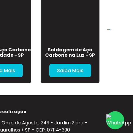
Aço Carbono
Soldagem de Aço
Solda em
rdade - SP
Carbono na Luz - SP
Carbono 
a Mais
Saiba Mais
Sa
ocalização
. Onze de Agosto, 243 - Jardim Zaira -
uarulhos / SP - CEP: 07114-390