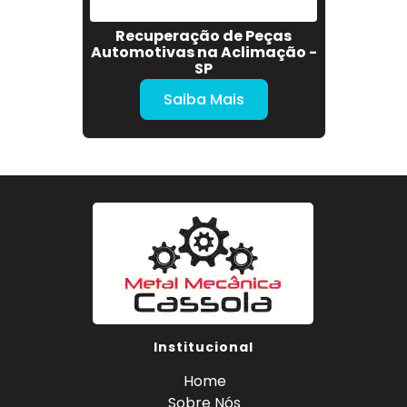
oto na
Recuperação de Peças
Se
Automotivas na Aclimação -
SP
Saiba Mais
Institucional
Home
Sobre Nós