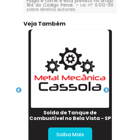
Plágio é crime e está previsto no artigo
184 do Código Penal. –
Lei n° 9.610-98
sobre direitos autorais
.
Veja Também
or em
Solda de Tanque de
Sold
Combustível no Bela Vista - SP
e
Saiba Mais