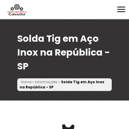
Solda Tig em Aço
Inox na República -
SP
Home
»
Informações
»
Solda Tig em Aço Inox
na República - SP