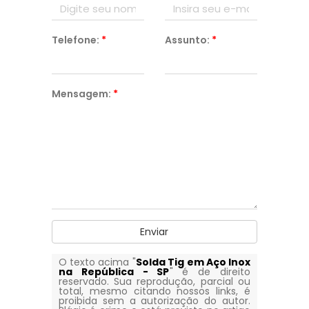
Telefone:
*
Assunto:
*
Mensagem:
*
Enviar
O texto acima "
Solda Tig em Aço Inox
na República - SP
" é de direito
reservado. Sua reprodução, parcial ou
total, mesmo citando nossos links, é
proibida sem a autorização do autor.