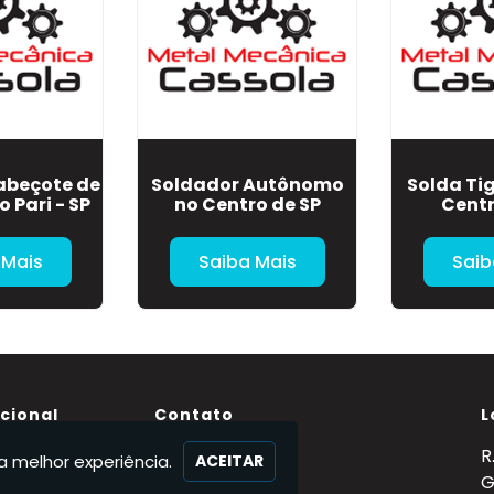
abeçote de
Soldador Autônomo
Solda Tig
 Pari - SP
no Centro de SP
Centr
 Mais
Saiba Mais
Saib
ucional
Contato
L
(11) 95363-3884
R
a melhor experiência.
ACEITAR
Nós
(11) 95363-3884
G