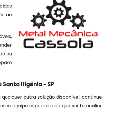
soldas
ção ao
veis,
ender
do ou
reparo
Santa Ifigênia - SP
 qualquer outra solução disponível, continue
ssa equipe especializada que vai te auxiliar