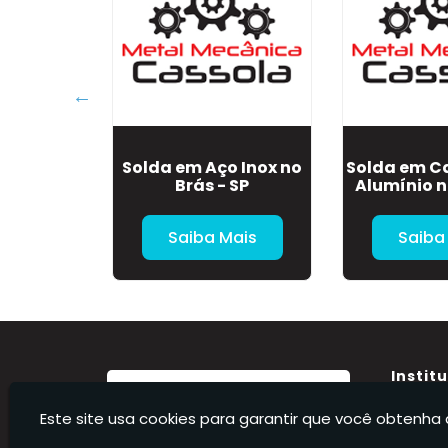
o Motor
Solda em Aço Inox no
Solda em C
o na Sé -
Brás - SP
Alumínio no
Mais
Saiba Mais
Saiba
Instit
Home
Este site usa cookies para garantir que você obtenha 
Sobre 