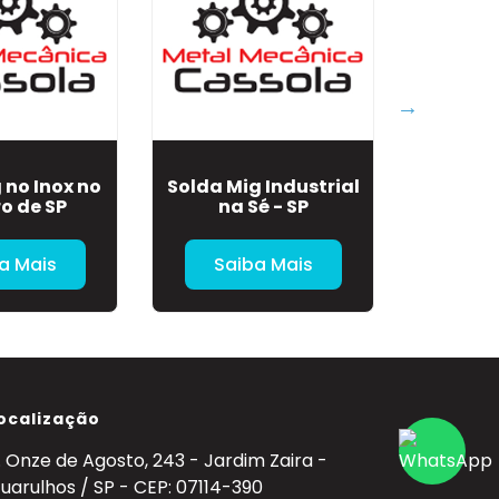
 no Inox no
Solda Mig Industrial
Solda 
o de SP
na Sé - SP
Motor F
na Vila
a Mais
Saiba Mais
Sa
ocalização
. Onze de Agosto, 243 - Jardim Zaira -
uarulhos / SP - CEP: 07114-390