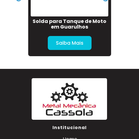
ças
Solda para Tanque de Moto
Serviç
- SP
em Guarulhos
Saiba Mais
Institucional