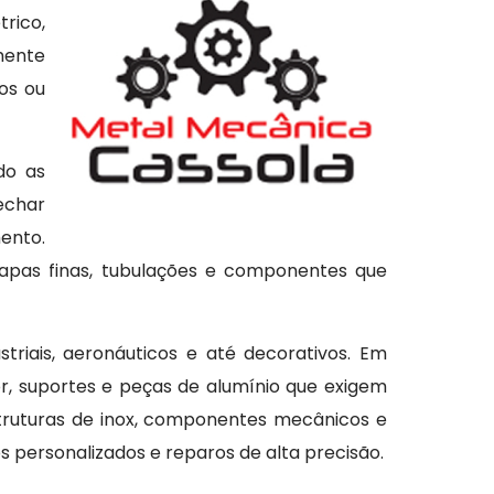
trico,
mente
os ou
do as
fechar
ento.
apas finas, tubulações e componentes que
triais, aeronáuticos e até decorativos. Em
r, suportes e peças de alumínio que exigem
struturas de inox, componentes mecânicos e
s personalizados e reparos de alta precisão.