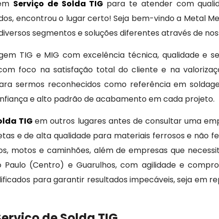
 em
Serviço de Solda TIG
para te atender com qualida
s, encontrou o lugar certo! Seja bem-vindo a Metal Me
iversos segmentos e soluções diferentes através de nos
agem TIG e MIG com excelência técnica, qualidade e se
com foco na satisfação total do cliente e na valorizaç
ra sermos reconhecidos como referência em soldagem
onfiança e alto padrão de acabamento em cada projeto.
olda TIG
em outros lugares antes de consultar uma emp
tas e de alta qualidade para materiais ferrosos e não f
ros, motos e caminhões, além de empresas que necessi
ão Paulo (Centro) e Guarulhos, com agilidade e comp
ificados para garantir resultados impecáveis, seja em 
erviço de Solda TIG