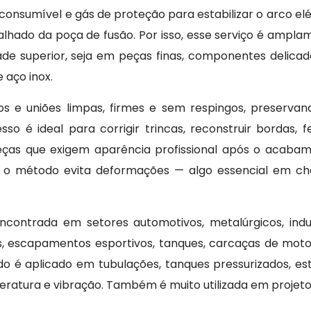
consumível e gás de proteção para estabilizar o arco elé
hado da poça de fusão. Por isso, esse serviço é ampla
ade superior, seja em peças finas, componentes delicad
 aço inox.
ros e uniões limpas, firmes e sem respingos, preservan
sso é ideal para corrigir trincas, reconstruir bordas, 
peças que exigem aparência profissional após o acabam
, o método evita deformações — algo essencial em ch
contrada em setores automotivos, metalúrgicos, indus
es, escapamentos esportivos, tanques, carcaças de moto
do é aplicado em tubulações, tanques pressurizados, e
eratura e vibração. Também é muito utilizada em projeto