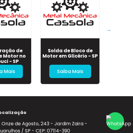
ração de
Solda de Bloco de
Solda de
e Motor no
Motor em Glicério - SP
Bua
ci - SP
a Mais
Saiba Mais
Sa
ocalização
. Onze de Agosto, 243 - Jardim Zaira -
uarulhos / SP - CEP: 07114-390