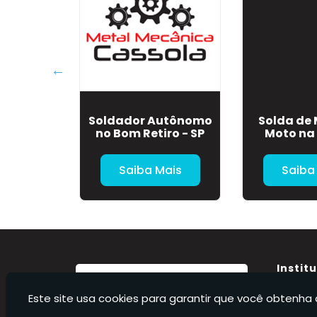
a Carro
Soldador Autônomo
Solda de 
no Bom Retiro - SP
Moto na 
Mais
Saiba Mais
Saiba
Instit
Home
Este site usa cookies para garantir que você obtenha 
Sobre 