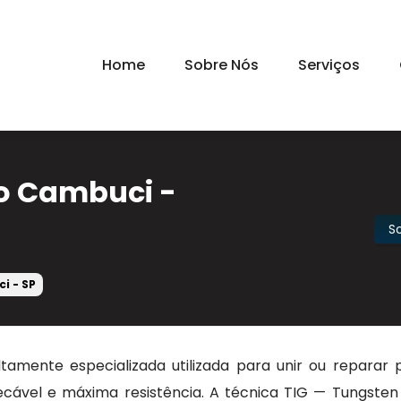
Home
Sobre Nós
Serviços
no Cambuci -
S
i - SP
amente especializada utilizada para unir ou reparar 
ável e máxima resistência. A técnica TIG — Tungsten 