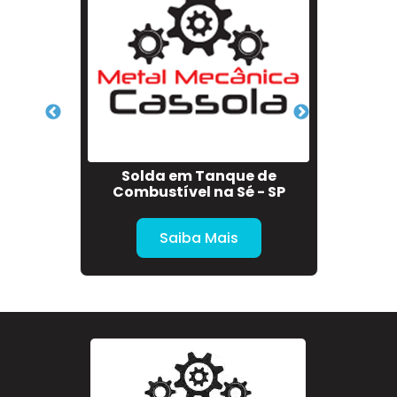
ças
Solda em Tanque de
Serviç
figênia
Combustível na Sé - SP
Saiba Mais