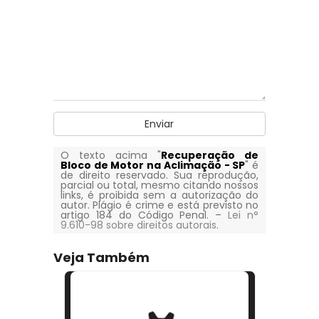
Enviar
O texto acima "
Recuperação de
Bloco de Motor na Aclimação - SP
" é
de direito reservado. Sua reprodução,
parcial ou total, mesmo citando nossos
links, é proibida sem a autorização do
autor. Plágio é crime e está previsto no
artigo 184 do Código Penal. –
Lei n°
9.610-98 sobre direitos autorais
.
Veja Também