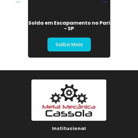
bono em
Solda em Escapamento no Pari
Sol
P
- SP
Saiba Mais
Institucional