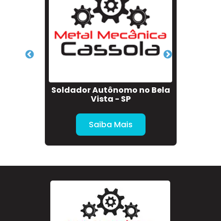
ro na
Soldador Autônomo no Bela
Sol
Vista - SP
Saiba Mais