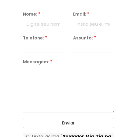
Nome:
*
Email:
*
Telefone:
*
Assunto:
*
Mensagem:
*
Enviar
O texto acima "
Soldador Mig Tig na