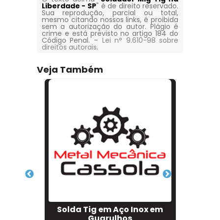
Liberdade - SP
" é de direito reservado.
Sua reprodução, parcial ou total,
mesmo citando nossos links, é proibida
sem a autorização do autor. Plágio é
crime e está previsto no artigo 184 do
Código Penal. –
Lei n° 9.610-98 sobre
direitos autorais
.
Veja Também
os de
Solda Tig em Aço Inox em
Solda
Guarulhos