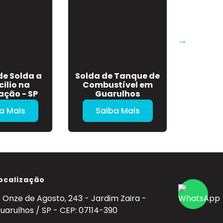
de Solda a
Solda de Tanque de
Serviço d
ilio na
Combustível em
L
ação - SP
Guarulhos
a Mais
Saiba Mais
Sa
ocalização
. Onze de Agosto, 243 - Jardim Zaira -
uarulhos / SP - CEP: 07114-390