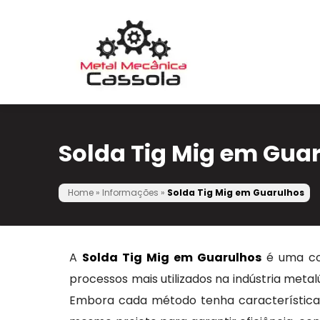
Solda Tig Mig em Gua
Home
»
Informações
»
Solda Tig Mig em Guarulhos
A
Solda Tig Mig em Guarulhos
é uma com
processos mais utilizados na indústria metal
Embora cada método tenha características 