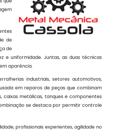
as que
dagem
entes
de de
ça de
z e uniformidade. Juntas, as duas técnicas
 em aparência.
alherias industriais, setores automotivos,
to usada em reparos de peças que combinam
es, caixas metálicas, tanques e componentes
ombinação se destaca por permitir controle
dade, profissionais experientes, agilidade no