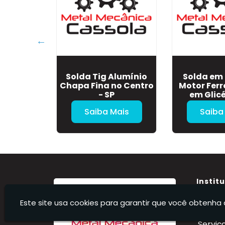
 Baixa
Solda Tig Alumínio
Solda em 
ura em
Chapa Fina no Centro
Motor Ferr
ela Vista
- SP
em Glicé
Mais
Saiba Mais
Saiba
Instit
Home
Este site usa cookies para garantir que você obtenha 
Sobre 
Serviç