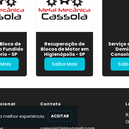
Bloco de
Recuperação de
Serviço 
o Fundido
Blocos de Motor em
Domic
rio - SP
Higienópolis - SP
Consol
 Mais
Saiba Mais
Saib
ucional
Contato
L
(11) 95363-3884
R
a melhor experiência.
ACEITAR
Nós
(11) 95363-3884
G
os
cassola13@hotmail.com