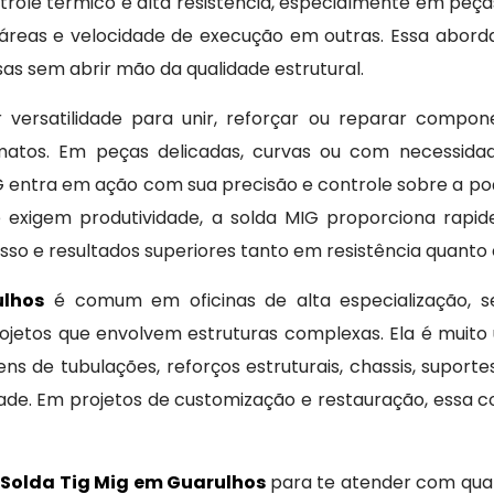
trole térmico e alta resistência, especialmente em peç
reas e velocidade de execução em outras. Essa abor
as sem abrir mão da qualidade estrutural.
 versatilidade para unir, reforçar ou reparar compon
rmatos. Em peças delicadas, curvas ou com necessida
G entra em ação com sua precisão e controle sobre a po
 exigem produtividade, a solda MIG proporciona rapide
o e resultados superiores tanto em resistência quanto
ulhos
é comum em oficinas de alta especialização, serr
projetos que envolvem estruturas complexas. Ela é mui
s de tubulações, reforços estruturais, chassis, suport
de. Em projetos de customização e restauração, essa c
m
Solda Tig Mig em Guarulhos
para te atender com quali