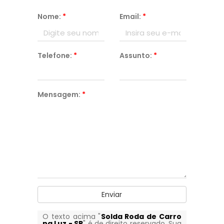
Nome:
*
Email:
*
Telefone:
*
Assunto:
*
Mensagem:
*
Enviar
O texto acima "
Solda Roda de Carro
na Luz - SP
" é de direito reservado. Sua