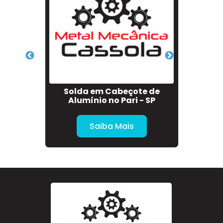
ntro de
Solda em Cabeçote de
Solda
Alumínio no Pari - SP
Saiba Mais