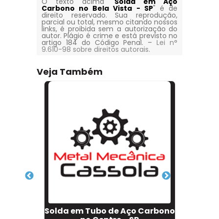
O texto acima "
Solda em Aço
Carbono no Bela Vista - SP
" é de
direito reservado. Sua reprodução,
parcial ou total, mesmo citando nossos
links, é proibida sem a autorização do
autor. Plágio é crime e está previsto no
artigo 184 do Código Penal. –
Lei n°
9.610-98 sobre direitos autorais
.
Veja Também
de
Solda em Tubo de Aço Carbono
So