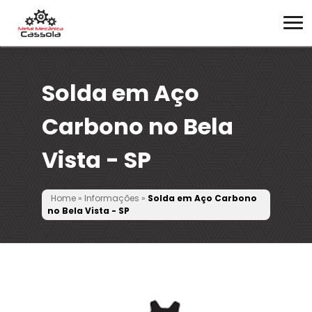
Solda em Aço
Carbono no Bela
Vista - SP
Home
»
Informações
»
Solda em Aço Carbono
no Bela Vista - SP