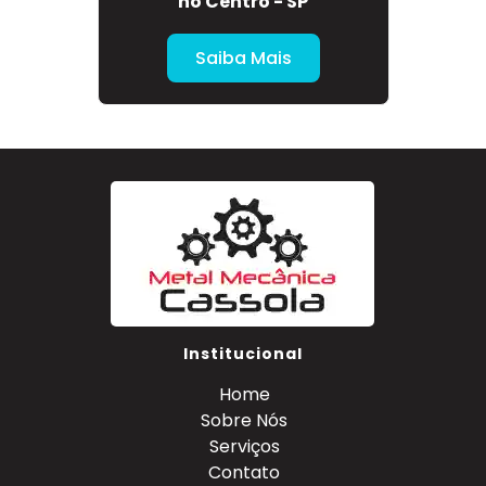
- SP
no Centro - SP
Alum
Saiba Mais
Institucional
Home
Sobre Nós
Serviços
Contato