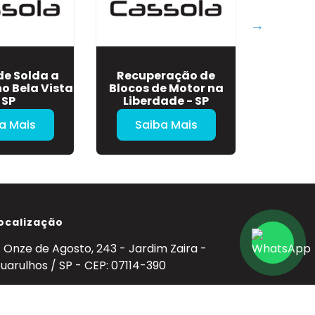
de Solda a
Recuperação de
Solda 
no Bela Vista
Blocos de Motor na
Ferro 
 SP
Liberdade - SP
Higien
a Mais
Saiba Mais
Sa
ocalização
. Onze de Agosto, 243 - Jardim Zaira -
uarulhos / SP - CEP: 07114-390