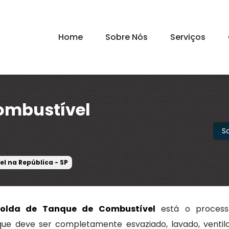
Home
Sobre Nós
Serviços
ombustível
S
l na República - SP
Solda de Tanque de Combustível
está o process
ue deve ser completamente esvaziado, lavado, ventil