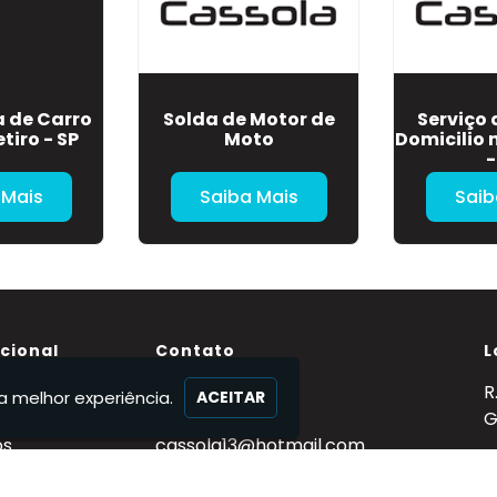
 de Carro
Solda de Motor de
Serviço 
tiro - SP
Moto
Domicilio 
-
 Mais
Saiba Mais
Saib
ucional
Contato
L
(11) 95363-3884
R
a melhor experiência.
ACEITAR
Nós
(11) 95363-3884
G
os
cassola13@hotmail.com
to