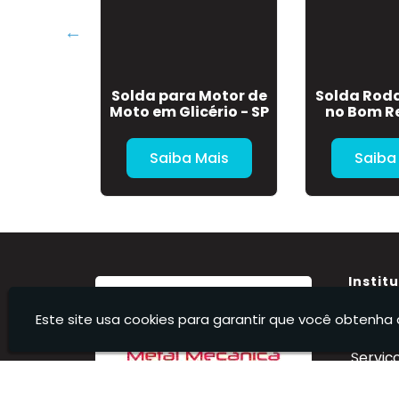
anque de
Solda para Motor de
Solda Roda
 na Vila
Moto em Glicério - SP
no Bom Re
 - SP
Mais
Saiba Mais
Saiba
Instit
Home
Este site usa cookies para garantir que você obtenha 
Sobre 
Serviç
Conta