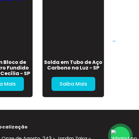
m Bloco de
Solda em Tubo de Aço
Serviç
rro Fundido
Carbono na Luz - SP
Domicili
Cecília - SP
a Mais
Saiba Mais
Sa
ocalização
. Onze de Agosto, 243 - Jardim Zaira -