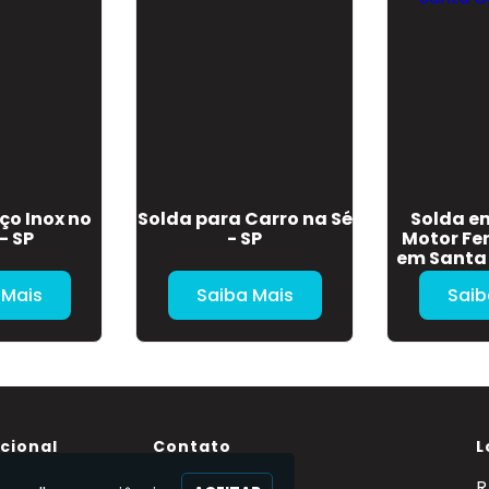
ço Inox no
Solda para Carro na Sé
Solda e
- SP
- SP
Motor Fe
em Santa 
 Mais
Saiba Mais
Saib
ucional
Contato
L
(11) 95363-3884
R