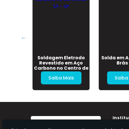
Carro em
Soldagem Eletrodo
Solda em A
is - SP
Revestido em Aço
Brás 
Carbono no Centro de
SP - SP
Mais
Saiba Mais
Saiba
Instit
Home