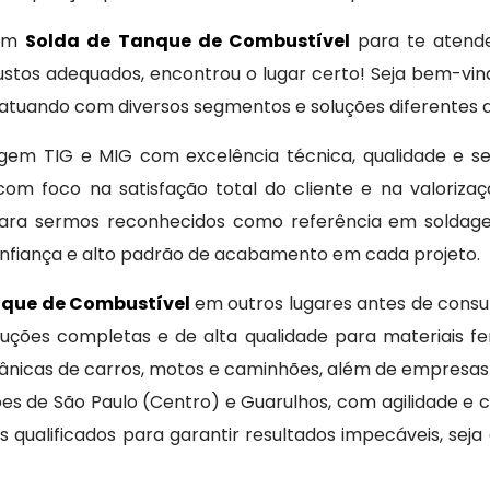
 em
Solda de Tanque de Combustível
para te atende
stos adequados, encontrou o lugar certo! Seja bem-vi
 atuando com diversos segmentos e soluções diferentes a
agem TIG e MIG com excelência técnica, qualidade e se
com foco na satisfação total do cliente e na valorizaç
ra sermos reconhecidos como referência em soldagem
onfiança e alto padrão de acabamento em cada projeto.
nque de Combustível
em outros lugares antes de cons
luções completas e de alta qualidade para materiais fe
cânicas de carros, motos e caminhões, além de empresas
iões de São Paulo (Centro) e Guarulhos, com agilidade 
 qualificados para garantir resultados impecáveis, sej