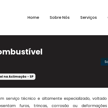
Home
Sobre Nós
Serviços
ombustível
S
l na Aclimação - SP
m serviço técnico e altamente especializado, voltado
esentam furos, trincas, corrosão ou deformaçõe