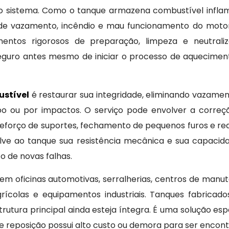
sistema. Como o tanque armazena combustível inflam
o de vazamento, incêndio e mau funcionamento do motor
mentos rigorosos de preparação, limpeza e neutraliz
seguro antes mesmo de iniciar o processo de aquecimen
stível
é restaurar sua integridade, eliminando vazamen
o ou por impactos. O serviço pode envolver a correç
, reforço de suportes, fechamento de pequenos furos e 
olve ao tanque sua resistência mecânica e sua capacida
 de novas falhas.
m oficinas automotivas, serralherias, centros de manu
grícolas e equipamentos industriais. Tanques fabrica
tura principal ainda esteja íntegra. É uma solução espe
 reposição possui alto custo ou demora para ser encont