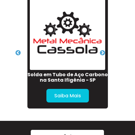
em
Solda em Tubo de Aço Carbono
S
na Santa Ifigênia - SP
Combus
Saiba Mais